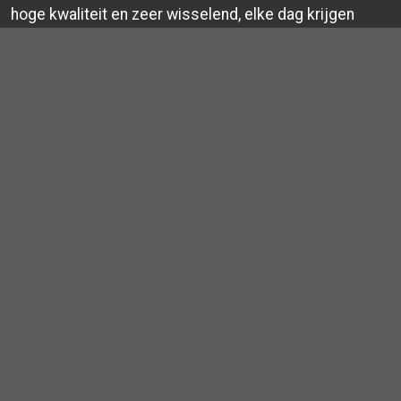
hoge kwaliteit en zeer wisselend, elke dag krijgen
we nieuwe artikelen binnen. Wij zijn gevestigd
in Hilversum en Amersfoort. De frisse winkels zijn
2
zeer ruim opgezet (250m
) zodat er genoeg keuze
is voor iedereen. Je kan via ons jouw eigen kleding
verkopen.
je kleding
verdient meer!