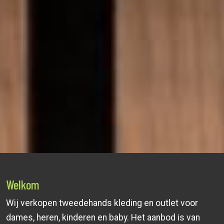
Welkom
Wij verkopen tweedehands kleding en outlet voor
dames, heren, kinderen en baby. Het aanbod is van